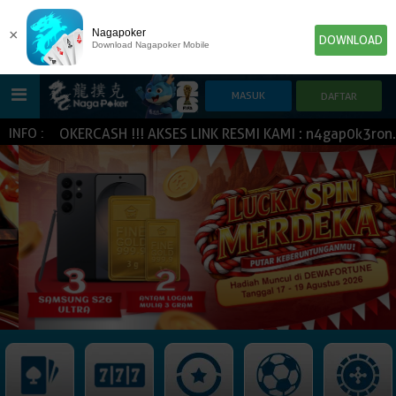
×
Nagapoker
DOWNLOAD
Download Nagapoker Mobile
RU JOKERCASH !!! AKSES LINK RESMI KAMI : n4gap0k3ron.org
INFO :
HOME
POKER
SLOT GAME
IDN E-LOTTERY
NEW
NEW
SPORTBOOK
LIVE CASINO
IDNLIVE
NEW
TOGEL
ESPORTS
ARCADE
NEW
NEW
NEW
IDNTRADE
TEMBAK IKAN
IDNRAFFLE