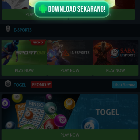
E-SPORTS
Lihat Semua
PROMO
TOGEL